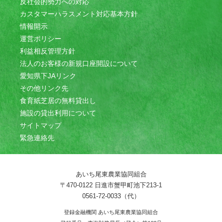
反社会的勢力への対応
カスタマーハラスメント対応基本方針
情報開示
運営ポリシー
利益相反管理方針
法人のお客様の新規口座開設について
愛知県下JAリンク
その他リンク先
食育紙芝居の無料貸出し
施設の貸出利用について
サイトマップ
緊急連絡先
あいち尾東農業協同組合
〒470-0122 日進市蟹甲町池下213-1
0561-72-0033（代）
登録金融機関 あいち尾東農業協同組合